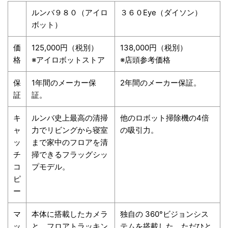
ルンバ９８０（アイロ
３６０Eye（ダイソン）
ボット）
価
125,000円（税別）
138,000円（税別）
格
※アイロボットストア
※店頭参考価格
保
1年間のメーカー保
2年間のメーカー保証。
証
証。
キ
ルンバ史上最高の清掃
他のロボット掃除機の4倍
ャ
力でリビングから寝室
の吸引力。
ッ
まで家中のフロアを清
チ
掃できるフラッグシッ
コ
プモデル。
ピ
ー
マ
本体に搭載したカメラ
独自の 360°ビジョンシス
ッ
と、フロアトラッキン
テムを搭載した、ただひと