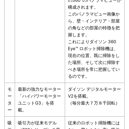
の360°のパノラマビューが
構成されます。
このパノラマビュー画像か
ら、壁・インテリア・部屋
の角などの部屋の特徴を把
握します。
これによりダイソン 360
Eye™ ロボット掃除機は、
現在の位置、既に掃除をし
た場所、そして次に掃除す
べき場所を常に把握してい
るのです。
モ
最新の強力なモーター
ダイソン デジタルモーター
ー
「ハイパワーモーター
V2を搭載。
タ
ユニットG3」を搭
（毎分最大７万８千回転）
ー
載。
吸
吸引力が従来モデル
従来のロボット掃除機には