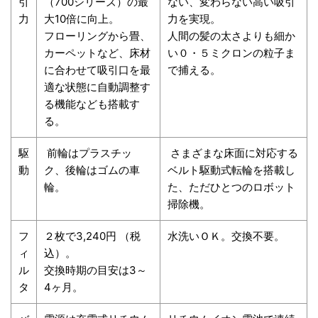
引
（700シリーズ）の最
ない、変わらない高い吸引
力
大10倍に向上。
力を実現。
フローリングから畳、
人間の髪の太さよりも細か
カーペットなど、床材
い０・５ミクロンの粒子ま
に合わせて吸引口を最
で捕える。
適な状態に自動調整す
る機能なども搭載す
る。
駆
前輪はプラスチッ
さまざまな床面に対応する
動
ク、後輪はゴムの車
ベルト駆動式転輪を搭載し
輪。
た、ただひとつのロボット
掃除機。
フ
２枚で3,240円 （税
水洗いＯＫ。交換不要。
ィ
込）。
ル
交換時期の目安は3～
タ
4ヶ月。