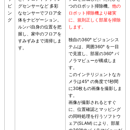
ピ
グセンサーなど 多彩
つのロボット掃除機。
他の
ン
なセンサーでフロア全
ロボット掃除機より確実
グ
体をナビゲーション。
に、規則正しく部屋を掃除
ルンバ自身の位置を把
します。
握し、家中のフロアを
独自の360° ビジョンシス
すみずみまで清掃しま
テムは、周囲360° を一目
す。
で見渡し、部屋の360° パ
ノラマビューが構成しま
す。
このインテリジェントなカ
メラは45° の角度で1秒間
に30枚もの画像を撮影しま
す。
画像が撮影されるとすぐ
に、位置確認とマッピング
の同時処理を行うソフトウ
ェア(SLAM) により、部屋