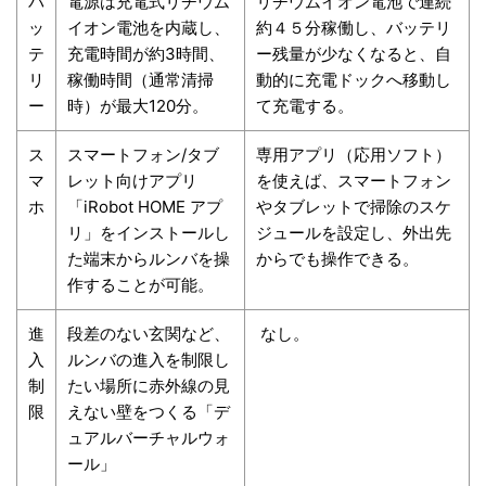
バ
電源は充電式リチウム
リチウムイオン電池で連続
ッ
イオン電池を内蔵し、
約４５分稼働し、バッテリ
テ
充電時間が約3時間、
ー残量が少なくなると、自
リ
稼働時間（通常清掃
動的に充電ドックへ移動し
ー
時）が最大120分。
て充電する。
ス
スマートフォン/タブ
専用アプリ（応用ソフト）
マ
レット向けアプリ
を使えば、スマートフォン
ホ
「iRobot HOME アプ
やタブレットで掃除のスケ
リ」をインストールし
ジュールを設定し、外出先
た端末からルンバを操
からでも操作できる。
作することが可能。
進
段差のない玄関など、
なし。
入
ルンバの進入を制限し
制
たい場所に赤外線の見
限
えない壁をつくる「デ
ュアルバーチャルウォ
ール」